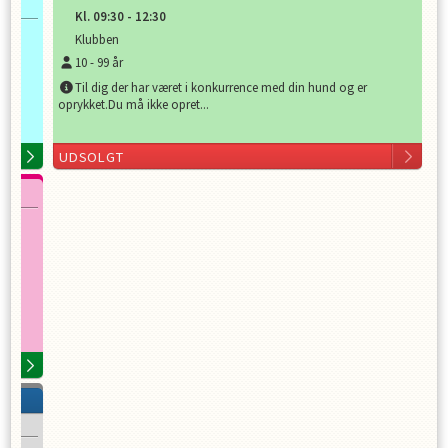
Kl.
09:30
-
12:30
Klubben
10
-
99
år
Til dig der har været i konkurrence med din hund og er
oprykket.Du må ikke opret...
e en
UDSOLGT