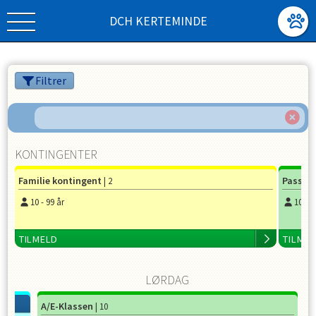
DCH KERTEMINDE
Filtrer
KONTINGENTER
Familie kontingent
Passiv
| 2
10
-
99
år
10
-
9
TILMELD
TILME
LØRDAG
A/E-Klassen
| 10