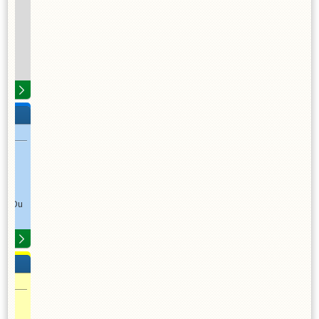
rsenDu