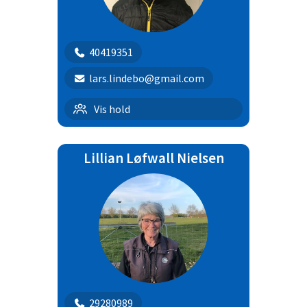
40419351
lars.lindebo@gmail.com
B/C klassen
Vis hold
Lillian Løfwall Nielsen
29280989