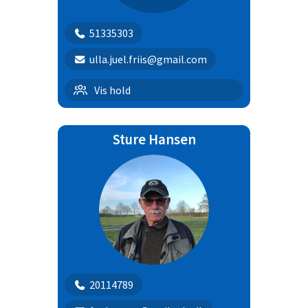
51335303
ulla.juel.friis@gmail.com
Hvalpehold
Vis hold
Sture Hansen
20114789