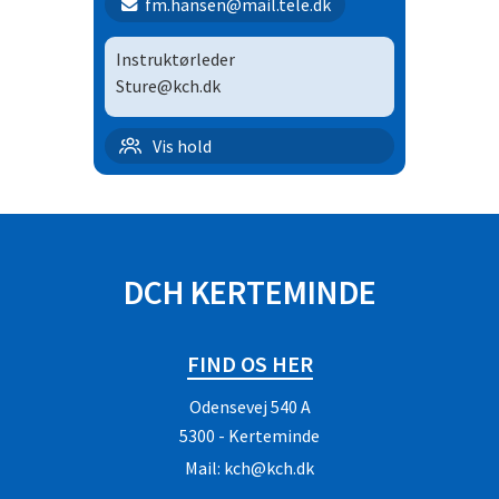
fm.hansen@mail.tele.dk
Instruktørleder
Sture@kch.dk
Familieholdet | 5
Vis hold
SPONSORER
DCH KERTEMINDE
FIND OS HER
Odensevej 540 A
5300 - Kerteminde
Mail:
kch@kch.dk