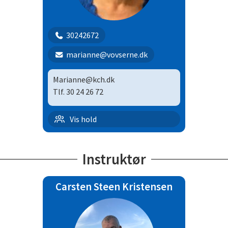
30242672
marianne@vovserne.dk
Marianne@kch.dk
Tlf. 30 24 26 72
Begynderhold + 8 mdr | 11
Vis hold
Før C klassen
Instruktør
Carsten Steen Kristensen