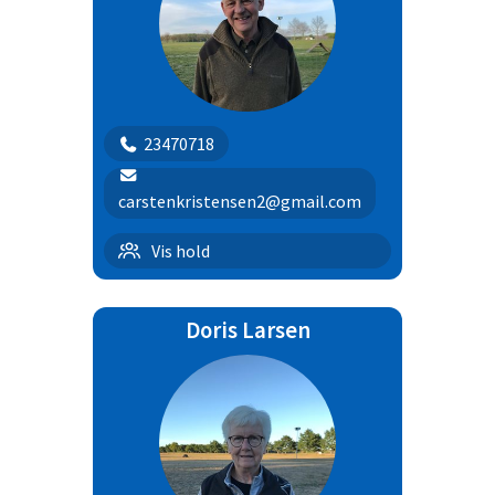
23470718
carstenkristensen2@gmail.com
Begynderhold + 8 mdr | 11
Vis hold
Doris Larsen