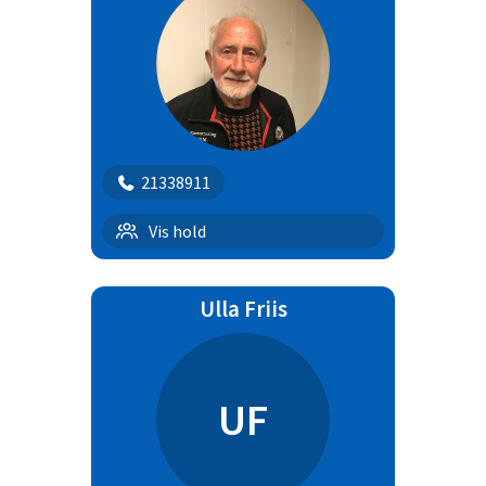
21338911
B/C klassen
Vis hold
Ulla Friis
UF