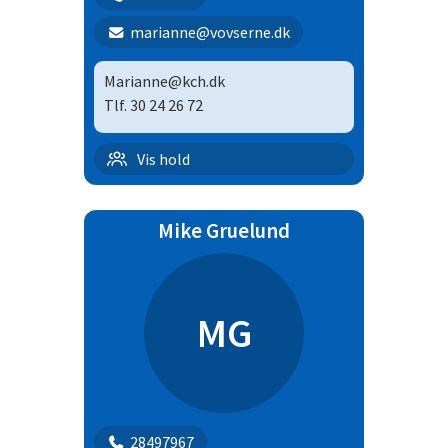
marianne@vovserne.dk
Marianne@kch.dk
Tlf. 30 24 26 72
Begynderhold + 8 mdr | 11
Vis hold
Før C klassen
Mike Gruelund
MG
28497967