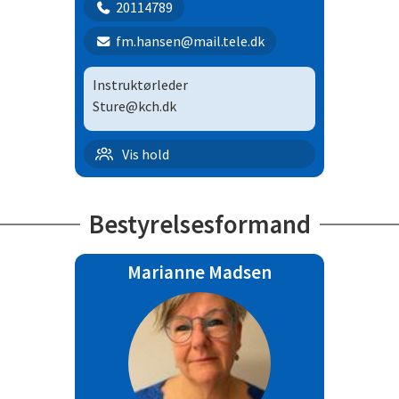
20114789
fm.hansen@mail.tele.dk
Instruktørleder
Sture@kch.dk
Familieholdet | 5
Vis hold
Bestyrelsesformand
Marianne Madsen