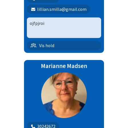
lillian.smilla@gmail.com
ojfpjroi
Før C klassen
Vis hold
Marianne Madsen
30242672