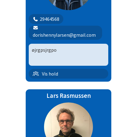
29464568
dorishennylarsen@gmail.com
øjrgpsjrgpo
A/E-Klassen | 10
Vis hold
B/C klassen
Lars Rasmussen