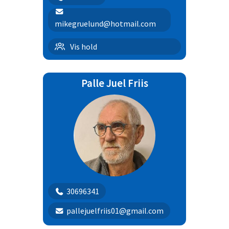
mikegruelund@hotmail.com
Begynderhold + 8 mdr | 11
Vis hold
Palle Juel Friis
30696341
pallejuelfriis01@gmail.com