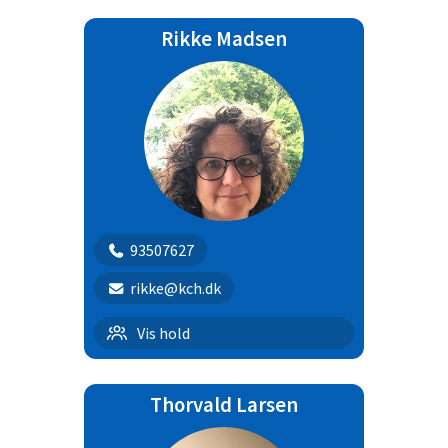
Rikke Madsen
93507627
rikke@kch.dk
Hvalpehold
Vis hold
Thorvald Larsen