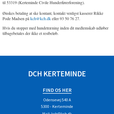
til 53319 (Kerteminde Civile Hunderførerforening).
Ønskes betaling at ske kontant, kontakt venligst kasserer Rikke
Pode Madsen på
kch@kch.dk
eller 93 50 76 27.
Hvis du stopper med hundetræning inden dit medlemskab udløber
tilbagebetales der ikke et restbeløb.
SPONSORER
DCH KERTEMINDE
FIND OS HER
Odensevej 540 A
5300 - Kerteminde
Mail:
kch@kch.dk