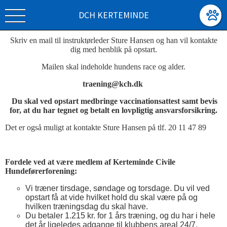
DCH KERTEMINDE
Skriv en mail til instruktørleder Sture Hansen og han vil kontakte
dig med henblik på opstart.
Mailen skal indeholde hundens race og alder.
traening@kch.dk
Du skal ved opstart medbringe vaccinationsattest samt bevis
for, at du har tegnet og betalt en lovpligtig ansvarsforsikring.
Det er også muligt at kontakte Sture Hansen på tlf. 20 11 47 89
Fordele ved at være medlem af Kerteminde Civile
Hundeførerforening:
Vi træner tirsdage, søndage og torsdage. Du vil ved
opstart få at vide hvilket hold du skal være på og
hvilken træningsdag du skal have.
Du betaler 1.215 kr. for 1 års træning, og du har i hele
det år ligeledes adgange til klubbens areal 24/7.