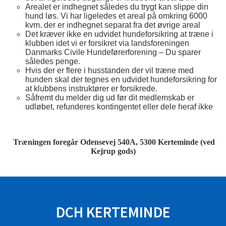
Arealet er indhegnet således du trygt kan slippe din
hund løs. Vi har ligeledes et areal på omkring 6000
kvm. der er indhegnet separat fra det øvrige areal
Det kræver ikke en udvidet hundeforsikring at træne i
klubben idet vi er forsikret via landsforeningen
Danmarks Civile Hundeførerforening – Du sparer
således penge.
Hvis der er flere i husstanden der vil træne med
hunden skal der tegnes en udvidet hundeforsikring for
at klubbens instruktører er forsikrede.
Såfremt du melder dig ud før dit medlemskab er
udløbet, refunderes kontingentet eller dele heraf ikke
Træningen foregår Odensevej 540A, 5300 Kerteminde (ved
Kejrup gods)
SPONSORER
DCH KERTEMINDE