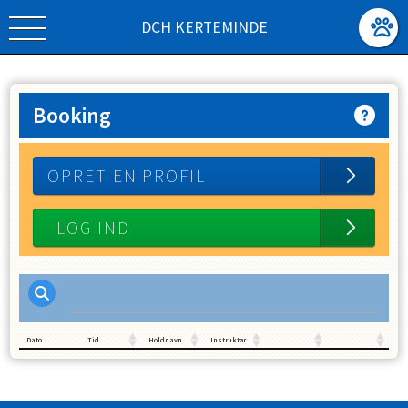
DCH KERTEMINDE
Booking
OPRET EN PROFIL
Dato
Tid
Holdnavn
Instruktør